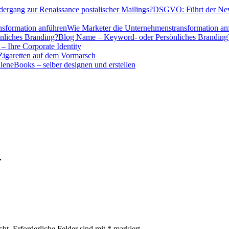
DSGVO: Führt der News
Wie Marketer die Unternehmenstransformation an
Blog Name – Keyword- oder Persönliches Branding
 Ihre Corporate Identity
Zigaretten auf dem Vormarsch
eBooks – selber designen und erstellen
r
cht.
Erforderliche Felder sind mit
*
markiert