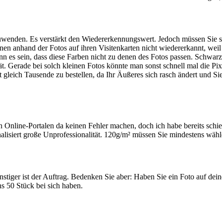
zuwenden. Es verstärkt den Wiedererkennungswert. Jedoch müssen Sie ste
onen anhand der Fotos auf ihren Visitenkarten nicht wiedererkannt, weil
ann es sein, dass diese Farben nicht zu denen des Fotos passen. Schwarz
. Gerade bei solch kleinen Fotos könnte man sonst schnell mal die Pi
t gleich Tausende zu bestellen, da Ihr Äußeres sich rasch ändert und Sie
 Online-Portalen da keinen Fehler machen, doch ich habe bereits schief
alisiert große Unprofessionalität. 120g/m² müssen Sie mindestens wähl
nstiger ist der Auftrag. Bedenken Sie aber: Haben Sie ein Foto auf dein
ns 50 Stück bei sich haben.