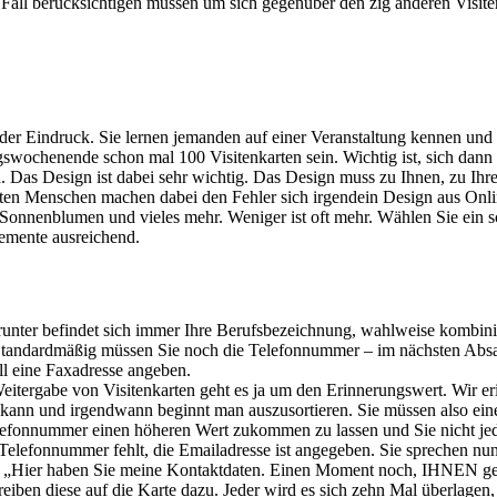
n Fall berücksichtigen müssen um sich gegenüber den zig anderen Visite
ender Eindruck. Sie lernen jemanden auf einer Veranstaltung kennen und 
swochenende schon mal 100 Visitenkarten sein. Wichtig ist, sich dann
n. Das Design ist dabei sehr wichtig. Das Design muss zu Ihnen, zu I
sten Menschen machen dabei den Fehler sich irgendein Design aus Onli
onnenblumen und vieles mehr. Weniger ist oft mehr. Wählen Sie ein sc
lemente ausreichend.
runter befindet sich immer Ihre Berufsbezeichnung, wahlweise kombini
t. Standardmäßig müssen Sie noch die Telefonnummer – im nächsten Absa
ll eine Faxadresse angeben.
eitergabe von Visitenkarten geht es ja um den Erinnerungswert. Wir 
n und irgendwann beginnt man auszusortieren. Sie müssen also eine K
Telefonnummer einen höheren Wert zukommen zu lassen und Sie nicht j
die Telefonnummer fehlt, die Emailadresse ist angegeben. Sie sprechen 
zu: „Hier haben Sie meine Kontaktdaten. Einen Moment noch, IHNEN g
eiben diese auf die Karte dazu. Jeder wird es sich zehn Mal überlagen