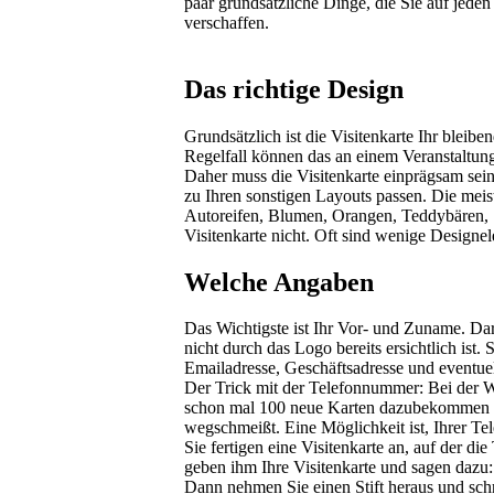
paar grundsätzliche Dinge, die Sie auf jede
verschaffen.
Das richtige Design
Grundsätzlich ist die Visitenkarte Ihr bleib
Regelfall können das an einem Veranstaltung
Daher muss die Visitenkarte einprägsam sei
zu Ihren sonstigen Layouts passen. Die mei
Autoreifen, Blumen, Orangen, Teddybären, S
Visitenkarte nicht. Oft sind wenige Designe
Welche Angaben
Das Wichtigste ist Ihr Vor- und Zuname. Da
nicht durch das Logo bereits ersichtlich is
Emailadresse, Geschäftsadresse und eventue
Der Trick mit der Telefonnummer: Bei der W
schon mal 100 neue Karten dazubekommen kan
wegschmeißt. Eine Möglichkeit ist, Ihrer 
Sie fertigen eine Visitenkarte an, auf der 
geben ihm Ihre Visitenkarte und sagen da
Dann nehmen Sie einen Stift heraus und schr