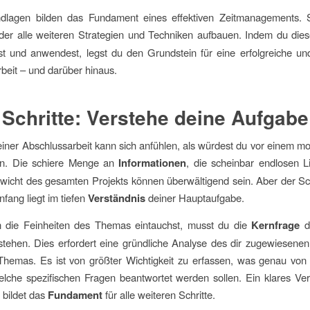
dlagen bilden das Fundament eines effektiven Zeitmanagements. S
 der alle weiteren Strategien und Techniken aufbauen. Indem du dies
hst und anwendest, legst du den Grundstein für eine erfolgreiche und
beit – und darüber hinaus.
 Schritte: Verstehe deine Aufgabe
einer Abschlussarbeit kann sich anfühlen, als würdest du vor einem 
n. Die schiere Menge an
Informationen
, die scheinbar endlosen Lit
icht des gesamten Projekts können überwältigend sein. Aber der S
nfang liegt im tiefen
Verständnis
deiner Hauptaufgabe.
n die Feinheiten des Themas eintauchst, musst du die
Kernfrage
de
rstehen. Dies erfordert eine gründliche Analyse des dir zugewiesenen
hemas. Es ist von größter Wichtigkeit zu erfassen, was genau von 
lche spezifischen Fragen beantwortet werden sollen. Ein klares Ver
bildet das
Fundament
für alle weiteren Schritte.