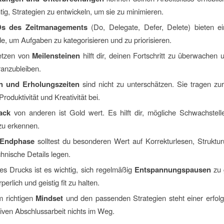
htig, Strategien zu entwickeln, um sie zu minimieren.
Ds des Zeitmanagements
(Do, Delegate, Defer, Delete) bieten ei
e, um Aufgaben zu kategorisieren und zu priorisieren.
etzen von
Meilensteinen
hilft dir, deinen Fortschritt zu überwachen u
ranzubleiben.
n und Erholungszeiten
sind nicht zu unterschätzen. Sie tragen zu
Produktivität und Kreativität bei.
ack
von anderen ist Gold wert. Es hilft dir, mögliche Schwachstell
zu erkennen.
Endphase
solltest du besonderen Wert auf Korrekturlesen, Struktu
hnische Details legen.
es Drucks ist es wichtig, sich regelmäßig
Entspannungspausen
zu 
rperlich und geistig fit zu halten.
m richtigen
Mindset
und den passenden Strategien steht einer erfol
tiven Abschlussarbeit nichts im Weg.