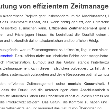
tung von effizientem Zeitmanag
akademische Projekte geht, insbesondere um die Abschlussarbeit, i
st das unsichtbare Kapital, das, wenn richtig genutzt, den Untersch
 Misserfolg ausmachen kann.
Effizientes Zeitmanagement
geht ü
en und Fristenjagen hinaus. Es beeinflusst die Qualität deiner A
n und letztendlich deinen akademischen und beruflichen Erfolg.
auptgründe, warum Zeitmanagement so kritisch ist, liegt in den vielen
ssarbeit
. Dazu zählen
nicht
nur inhaltliche Fehler oder mangelhaft
ch Prokrastination, Burnout und das Gefühl, ständig hinterherzu
tes Zeitmanagement kann diesen Fallstricken vorbeugen. Es hilft dir, 
alten, systematisch vorzugehen und deine Ressourcen optimal zu nut
dert effizientes Zeitmanagement deine
mentale Gesundheit
. 
 dass der Druck und die Anforderungen einer Abschlussarbeit st
ch strukturiertes Planen und Priorisieren kannst du diesen Stress re
g die Produktivität steigern. Das Gefühl, die Kontrolle zu haben und
t das Selbstvertrauen und verringert das Gefühl von Überforderung.