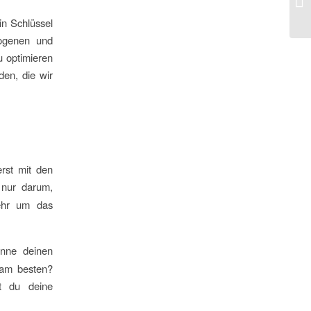
in Schlüssel
wogenen und
zu optimieren
den, die wir
erst mit den
 nur darum,
mehr um das
enne deinen
 am besten?
st du deine