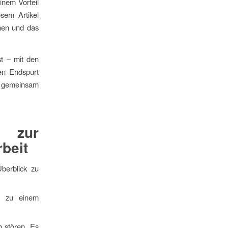
inem Vorteil
sem Artikel
anen und das
t – mit den
den Endspurt
s gemeinsam
 zur
beit
Überblick zu
l zu einem
h stören. Es