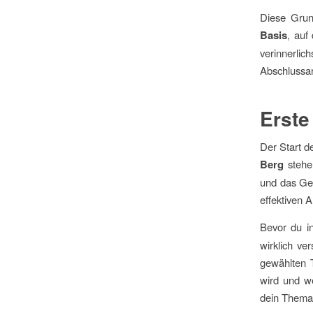
Diese Grun
Basis
, auf
verinnerlic
Abschlussar
Erste
Der Start d
Berg
stehe
und das Gew
effektiven A
Bevor du i
wirklich ve
gewählten T
wird und we
dein Thema 