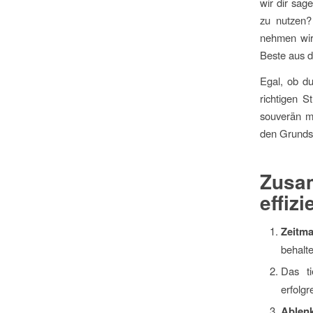
wir dir sag
zu nutzen?
nehmen wir 
Beste aus d
Egal, ob d
richtigen S
souverän m
den Grundst
Zus
effiz
Zeitm
behalte
Das t
erfolgr
Ablen