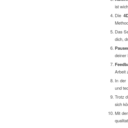
ist wic
Die
4
Method
Das S
dich, d
Pause
deiner 
Feedb
Arbeit 
In der
und tec
Trotz d
sich kö
Mit de
qualita