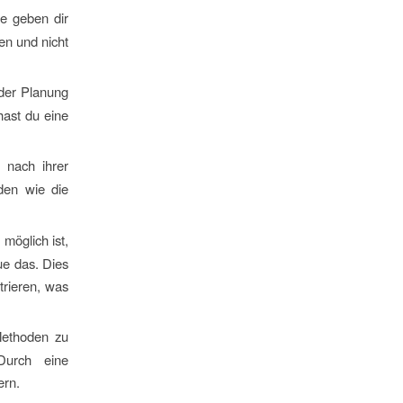
le geben dir
ten und nicht
der Planung
ast du eine
 nach ihrer
den wie die
möglich ist,
ue das. Dies
trieren, was
Methoden zu
Durch eine
ern.