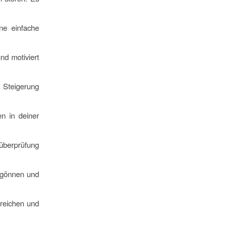
ne einfache
nd motiviert
r Steigerung
en in deiner
rüberprüfung
gönnen und
greichen und