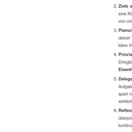
Ziele 
eine Ri
von un
Planun
deiner
klare V
Priori
Dringl
Eisenh
Delega
Aufgab
spart n
wirklich
Reflex
überp
kontinu