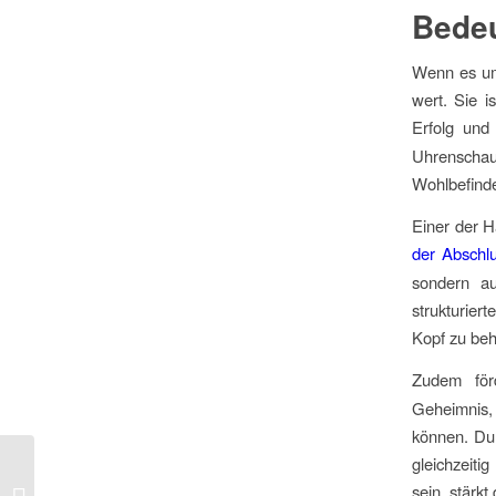
Bedeu
Wenn es um 
wert. Sie i
Erfolg und
Uhrenschau
Wohlbefinde
Einer der H
der Abschlu
sondern au
strukturier
Kopf zu beh
Zudem för
Geheimnis,
können. Dur
gleichzeiti
Warum ein 3D-Video besser ist als ein
sein, stärk