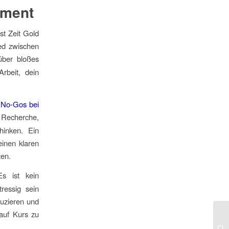
ement
st Zeit Gold
ied zwischen
ber bloßes
rbeit, dein
No-Gos bei
e Recherche,
hinken. Ein
einen klaren
zen.
Es ist kein
ressig sein
duzieren und
 auf Kurs zu
Vo