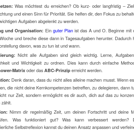
setzen:
Was möchtest du erreichen? Ob kurz- oder langfristig – Zie
chtung und einen Sinn für Priorität. Sie helfen dir, den Fokus zu behal
wichtigen Aufgaben abgelenkt zu werden.
g und Organisation:
Ein
guter Plan
ist das A und O. Beginne mit 
 Woche und breche diese dann in Tagesaufgaben herunter. Dadurch h
orstellung davon, was zu tun ist und wann.
sierung:
Nicht alle Aufgaben sind gleich wichtig. Lerne, Aufgaben
ichkeit und Wichtigkeit zu ordnen. Dies kann durch einfache Metho
ower-Matrix
oder das
ABC-Prinzip
erreicht werden.
tion:
Denk daran, dass du nicht alles alleine machen musst. Wenn es 
en, die nicht deine Kernkompetenzen betreffen, zu delegieren, dann t
icht nur Zeit, sondern ermöglicht es dir auch, dich auf das zu konzen
 zählt.
ion:
Nimm dir regelmäßig Zeit, um deinen Fortschritt und deine 
rüfen. Was funktioniert gut? Was kann verbessert werden? 
ierliche Selbstreflexion kannst du deinen Ansatz anpassen und verfein