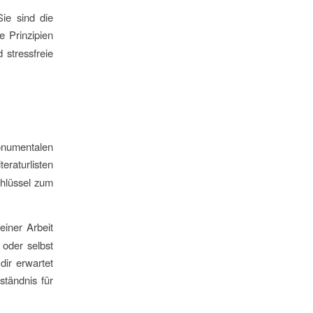
ie sind die
e Prinzipien
 stressfreie
monumentalen
eraturlisten
chlüssel zum
iner Arbeit
 oder selbst
dir erwartet
ständnis für