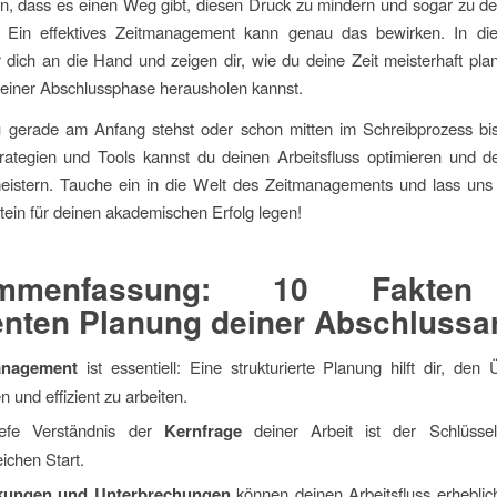
en, dass es einen Weg gibt, diesen Druck zu mindern und sogar zu de
 Ein effektives Zeitmanagement kann genau das bewirken. In die
dich an die Hand und zeigen dir, wie du deine Zeit meisterhaft pl
einer Abschlussphase herausholen kannst.
u gerade am Anfang stehst oder schon mitten im Schreibprozess bis
trategien und Tools kannst du deinen Arbeitsfluss optimieren und 
eistern. Tauche ein in die Welt des Zeitmanagements und lass un
ein für deinen akademischen Erfolg legen!
ammenfassung: 10 Fakten
ienten Planung deiner Abschlussar
anagement
ist essentiell: Eine strukturierte Planung hilft dir, den 
n und effizient zu arbeiten.
iefe Verständnis der
Kernfrage
deiner Arbeit ist der Schlüsse
eichen Start.
kungen und Unterbrechungen
können deinen Arbeitsfluss erheblic