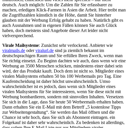
deutsch. Auch möglich: Um die Zahlen für Sie erfassbarer zu
machen, erledigen Klick-Farmen in Asien die Arbeit. Hier treibt man
die Zugriffszahlen künstlich in die Höhe, damit Sie hinterher
glauben mit der Werbung Erfolg gehabt zu haben. Natürlich gibt es
auch Ausnahmen und in eigenen Fällen können Sie auch Glück
haben, doch meistens sind Angebote dieser Art leider nicht
vielversprechend.
Virale Mailsysteme
: Zunächst sehr verlockend. Anbieter wie
viralmails.de
oder
viralurl.de
sind ja ziemlich bekannt im
deutschsprachigen Raum und Sie erfüllen Ihren Zweck, wenn man
Sie richtig einsetzt. Zu Beginn dachten wir auch, dass wenn wir eine
Werbung an 3500 Menschen schicken, mindestens einer dabei sein
wird, der das Produkt kauft. Doch dem ist nicht so. Mitglieder eines
viralen Mailsystems erhalten 50 bis 100 Werbemails pro Tag. Eine
Kaufentscheidung ist daher höchst unwahrscheinlich. Umso
wahrscheinlicher ist es jedoch, dass wenn sich Mitglieder eines
viralen Mailsystems für Sie interessieren, wenn Sie diese nicht mit
Werbung bombardieren, sondern mit sinnvollen Inhalten. Versetzen
Sie sich in die Lage, dass Sie heute 50 Werbeemails erhalten haben.
Dann erhalten Sie ein E-Mail mit dem Betreff „5 kostenlose Tipps
zur Webseitengestaltung“. Sie werden das Mail öffnen und die
Chance ist sehr hoch, dass Sie sich als Abonnent eintragen. ein
Folgekauf ist daher sehr wahrscheinlich. Zu bedenken ist allerdings,
dass sofern Ihre E-Mail Liste nur aus Mitgliedern viraler