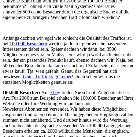
sinnvoll? Kann man wirklich für 200€ satte 100.000 Besucher
bekommen? Lohnen sich virale Mail-Systeme? Oder ist es
sinnvoller 500 echte Besucher durch die organische Suche auf die
eigene Seite zu bringen? Welcher Traffic lohnt sich wirklich?
Anfangs dachten wir, egal wie schlecht die Qualität des Traffics ist,
bei
100.000 Besuchern
werden ja doch irgendwelche passenden
Interessenten dabei sein. Später dachten wir dann, bei 3500
Mitgliedern eines viralen Mailsystems wird ja wohl auch einer dabei
sein, der ein passendes Produkt kauft. ebenso dachten wir: Naja, bei
500 echten Besuchern, da kann es auch mal Zufall sein, dass jemand
etwas kauft. Tja, weit gefehlt. Genau das Gegenteil hat sich
bewiesen.
Guter Traffic siegt immer
! Doch sehen wir uns die
einzelnen Möglichkeiten genauer an:
100.000 Besucher:
Auf
Ebay
finden Sie sehr oft Angebote dieser
Art. Für 200€ zum Beispiel erhalten Sie 100.000 Besucher auf Ihrer
Webseite oder Ihre Werbung wird an tausende
Newsletter Abonnenten versendet. Wir haben diese Möglichkeit
ausprobiert und raten davon ab. Die angegebenen Empfängerzahlen
stimmen nicht annähernd. Und darüber hinaus wird die Werbung
auch unbeachtet der Sprache versendet. Von 100.000 angegebenen
Besuchern erhalten ca. 2000 willkürliche Menschen, die englisch,
französisch, chinesisch und vieles mehr sprechen – nur nicht