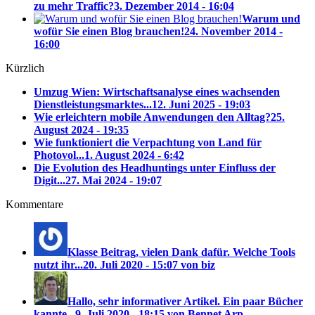
zu mehr Traffic?
3. Dezember 2014 - 16:04
Warum und
wofür Sie einen Blog brauchen!
24. November 2014 -
16:00
Kürzlich
Umzug Wien: Wirtschaftsanalyse eines wachsenden
Dienstleistungsmarktes...
12. Juni 2025 - 19:03
Wie erleichtern mobile Anwendungen den Alltag?
25.
August 2024 - 19:35
Wie funktioniert die Verpachtung von Land für
Photovol...
1. August 2024 - 6:42
Die Evolution des Headhuntings unter Einfluss der
Digit...
27. Mai 2024 - 19:07
Kommentare
Klasse Beitrag, vielen Dank dafür. Welche Tools
nutzt ihr...
20. Juli 2020 - 15:07 von biz
Hallo, sehr informativer Artikel. Ein paar Bücher
kannte...
9. Juli 2020 - 18:15 von Bennet Arp