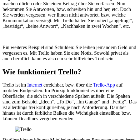
machen dürfen oder Sie einen Beitrag über Sie verfassen. Nun
bekommen Sie Antworten, bzw. schreiben hin und her, etc. Doch
Sie werden vergessen, wer Ihnen nicht antwortet, bzw. welche
Kommunikation versiegt. Mit Trello hätten Sie notiert „angefragt“,
„bestätigt“, „keine Antwort“, „Nachhaken in zwei Wochen“, etc.
Ein weiteres Beispiel sind Schulden: Sie leihen jemandem Geld und
vergessen es. Mit Trello haben Sie eine Notiz. Sowohl privat als
auch beruflich kann es also ein sehr hilfreiches Tool sein.
Wie funktioniert Trello?
Trello ist im
Internet
erreichbar, bzw. über die
Trello-App
auf
mobilen Endgeräten. Im Prinzip funktioniert es über eine
Oberfläche, die sich in verschiedene Spalten aufteilt. Die Spalten
sind zum Beispiel „Ideen“, „To Do“, „Im Gange“ und „Fertig“. Das
ist allerdings frei konfigurierbar, je nach Anforderung. Darüber
hinaus ist durch farbliche Balken die Wichtigkeit einstellbar, bzw.
können Deadlines vergeben werden.
Darüber hinaus können Mitglieder einzelnen Prozessen zugewiesen