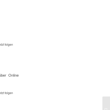
etzt folgen
über Online
etzt folgen