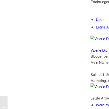
Erfahrunge
Über
Letzte Ar
Valerie Djur
Blogger
be
Mein Name i
Seit Juli 
Marketing, 
Letzte Artik
Wie Sie mit
WordPre
Kundenbewertungen