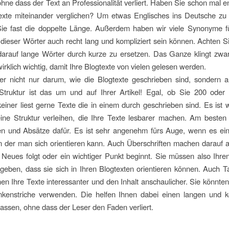
ohne dass der Text an Professionalität verliert. Haben Sie schon mal e
exte miteinander verglichen? Um etwas Englisches ins Deutsche zu 
Sie fast die doppelte Länge. Außerdem haben wir viele Synonyme fü
 dieser Wörter auch recht lang und kompliziert sein können. Achten S
arauf lange Wörter durch kurze zu ersetzen. Das Ganze klingt zwa
wirklich wichtig, damit Ihre Blogtexte von vielen gelesen werden.
er nicht nur darum, wie die Blogtexte geschrieben sind, sondern a
Struktur ist das um und auf Ihrer Artikel! Egal, ob Sie 200 oder
keiner liest gerne Texte die in einem durch geschrieben sind. Es ist w
ine Struktur verleihen, die Ihre Texte lesbarer machen. Am besten
ten und Absätze dafür. Es ist sehr angenehm fürs Auge, wenn es ei
an der man sich orientieren kann. Auch Überschriften machen darauf
Neues folgt oder ein wichtiger Punkt beginnt. Sie müssen also Ihre
 geben, dass sie sich in Ihren Blogtexten orientieren können. Auch T
en Ihre Texte interessanter und den Inhalt anschaulicher. Sie könnten
kenstriche verwenden. Die helfen Ihnen dabei einen langen und ko
fassen, ohne dass der Leser den Faden verliert.