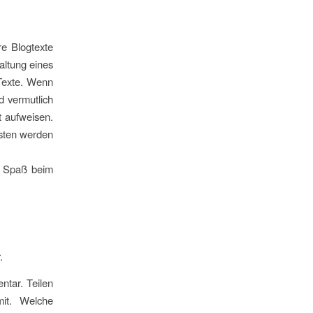
e Blogtexte
taltung eines
 Texte. Wenn
d vermutlich
t aufweisen.
isten werden
el Spaß beim
.
ntar. Teilen
it. Welche