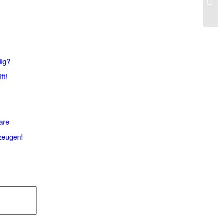
dig?
ft!
are
rzeugen!