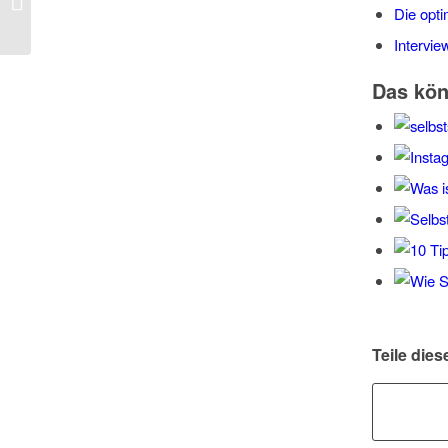
Die opt
richtig umgehen
Intervie
Das kön
Teile dies