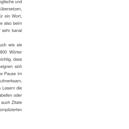
nglische und
übersetzen,
r ein Wort,
ie also beim
r sehr banal
uch wie sie
 800 Wörter
ichtig, dass
 eignen sich
ne Pause im
 aufmerksam,
n Lesern die
abellen oder
 auch Zitate
mplizierten