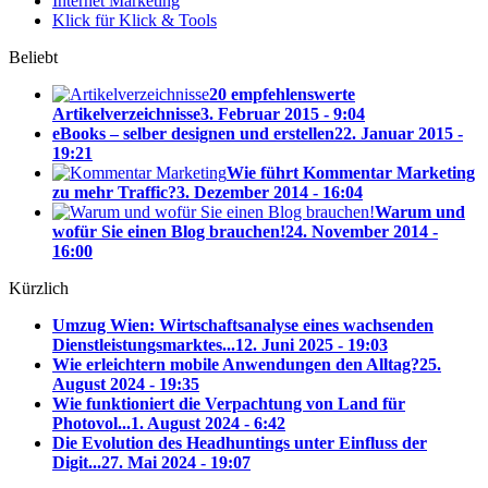
Internet Marketing
Klick für Klick & Tools
Beliebt
20 empfehlenswerte
Artikelverzeichnisse
3. Februar 2015 - 9:04
eBooks – selber designen und erstellen
22. Januar 2015 -
19:21
Wie führt Kommentar Marketing
zu mehr Traffic?
3. Dezember 2014 - 16:04
Warum und
wofür Sie einen Blog brauchen!
24. November 2014 -
16:00
Kürzlich
Umzug Wien: Wirtschaftsanalyse eines wachsenden
Dienstleistungsmarktes...
12. Juni 2025 - 19:03
Wie erleichtern mobile Anwendungen den Alltag?
25.
August 2024 - 19:35
Wie funktioniert die Verpachtung von Land für
Photovol...
1. August 2024 - 6:42
Die Evolution des Headhuntings unter Einfluss der
Digit...
27. Mai 2024 - 19:07