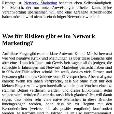
Richtige ist.
Network Marketing
bedeutet eben Selbstständigkeit.
Ein Mensch, der nur unter Anweisungen arbeiten kann, keine
Verantwortung übernehmen will und eine geregelte Arbeitswoche
haben möchte wird niemals ein richtiger Networker werden!
Was für Risiken gibt es im Network
Marketing?
Auf diese Frage gibt es eine klare Antwort: Keine! Mir ist bewusst
wie viel negative Kritik und Meinungen es über diese Branche gibt
aber eines kann ich Ihnen mit Gewissheit sagen: all diejenigen, die
schlechte Erfahrungen mit Network Marketing gemacht haben sind
in 99% der Fälle selber schuld. Ich weiß, dass es viele Firmen und
Personen gibt die das Goldene vom Ei versprechen. Aber mal ganz
ehrlich: Wenn ich Ihnen verspreche, dass Sie ohne auch nur den
kleinen Finger zu bewegen innerhalb von ein paar Wochen einen 4-
stelligen Betrag verdienen werden, und dieses Einkommen stetig
steigen wird, würden Sie mir das tatsächlich glauben? Ich will damit
sagen, dass leider sehr viele naive Menschen in diese Branche
hineingezogen werden, ohne dass sie zu Beginn mit den
Besonderheiten (welche ich als positiv empfinde) konfrontiert
werden. Misserfolge sind in solchen Fällen also vorprogrammiert.