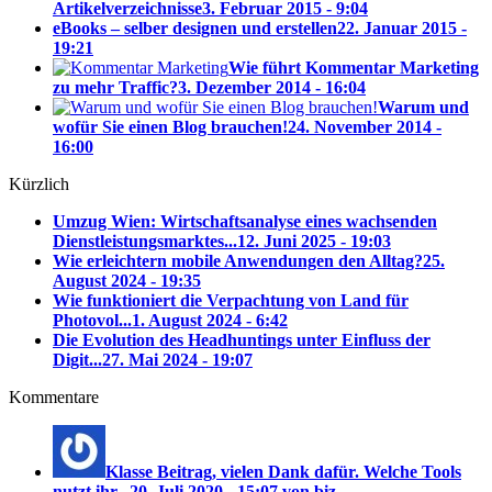
Artikelverzeichnisse
3. Februar 2015 - 9:04
eBooks – selber designen und erstellen
22. Januar 2015 -
19:21
Wie führt Kommentar Marketing
zu mehr Traffic?
3. Dezember 2014 - 16:04
Warum und
wofür Sie einen Blog brauchen!
24. November 2014 -
16:00
Kürzlich
Umzug Wien: Wirtschaftsanalyse eines wachsenden
Dienstleistungsmarktes...
12. Juni 2025 - 19:03
Wie erleichtern mobile Anwendungen den Alltag?
25.
August 2024 - 19:35
Wie funktioniert die Verpachtung von Land für
Photovol...
1. August 2024 - 6:42
Die Evolution des Headhuntings unter Einfluss der
Digit...
27. Mai 2024 - 19:07
Kommentare
Klasse Beitrag, vielen Dank dafür. Welche Tools
nutzt ihr...
20. Juli 2020 - 15:07 von biz