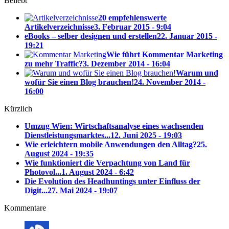
Beliebt
20 empfehlenswerte
Artikelverzeichnisse
3. Februar 2015 - 9:04
eBooks – selber designen und erstellen
22. Januar 2015 -
19:21
Wie führt Kommentar Marketing
zu mehr Traffic?
3. Dezember 2014 - 16:04
Warum und
wofür Sie einen Blog brauchen!
24. November 2014 -
16:00
Kürzlich
Umzug Wien: Wirtschaftsanalyse eines wachsenden
Dienstleistungsmarktes...
12. Juni 2025 - 19:03
Wie erleichtern mobile Anwendungen den Alltag?
25.
August 2024 - 19:35
Wie funktioniert die Verpachtung von Land für
Photovol...
1. August 2024 - 6:42
Die Evolution des Headhuntings unter Einfluss der
Digit...
27. Mai 2024 - 19:07
Kommentare