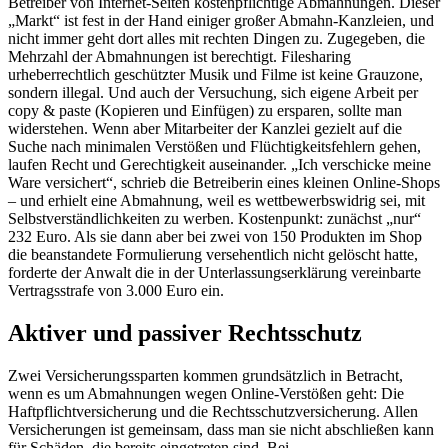
Betreiber von Internet-Seiten kostenpflichtige Abmahnungen. Dieser
„Markt“ ist fest in der Hand einiger großer Abmahn-Kanzleien, und
nicht immer geht dort alles mit rechten Dingen zu. Zugegeben, die
Mehrzahl der Abmahnungen ist berechtigt. Filesharing
urheberrechtlich geschützter Musik und Filme ist keine Grauzone,
sondern illegal. Und auch der Versuchung, sich eigene Arbeit per
copy & paste (Kopieren und Einfügen) zu ersparen, sollte man
widerstehen. Wenn aber Mitarbeiter der Kanzlei gezielt auf die
Suche nach minimalen Verstößen und Flüchtigkeitsfehlern gehen,
laufen Recht und Gerechtigkeit auseinander. „Ich verschicke meine
Ware versichert“, schrieb die Betreiberin eines kleinen Online-Shops
– und erhielt eine Abmahnung, weil es wettbewerbswidrig sei, mit
Selbstverständlichkeiten zu werben. Kostenpunkt: zunächst „nur“
232 Euro. Als sie dann aber bei zwei von 150 Produkten im Shop
die beanstandete Formulierung versehentlich nicht gelöscht hatte,
forderte der Anwalt die in der Unterlassungserklärung vereinbarte
Vertragsstrafe von 3.000 Euro ein.
Aktiver und passiver Rechtsschutz
Zwei Versicherungssparten kommen grundsätzlich in Betracht,
wenn es um Abmahnungen wegen Online-Verstößen geht: Die
Haftpflichtversicherung und die Rechtsschutzversicherung. Allen
Versicherungen ist gemeinsam, dass man sie nicht abschließen kann
für Schäden, die bereits eingetreten sind. Bei