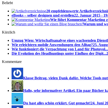
Beliebt
20 empfehlenswerte Artikelverzeichni
eBooks – selber designen und erstellen
22. Januar 2015 - 19
Wie führt Kommentar Marketing z
Warum und wof
Kürzlich
Umzug Wien: Wirtschaftsanalyse eines wachsenden Dienstl
Wie erleichtern mobile Anwendungen den Alltag?
25. Augus
Wie funktioniert die Verpachtung von Land für Photovol...
Die Evolution des Headhuntings unter Einfluss der Digit...
2
Kommentare
Klasse Beitrag, vielen Dank dafür. Welche Tools nutzt
Hallo, sehr informativer Artikel. Ein paar Bücher ka
Du hast alles schön erklärt. Gut gemacht!
24. Juni 2