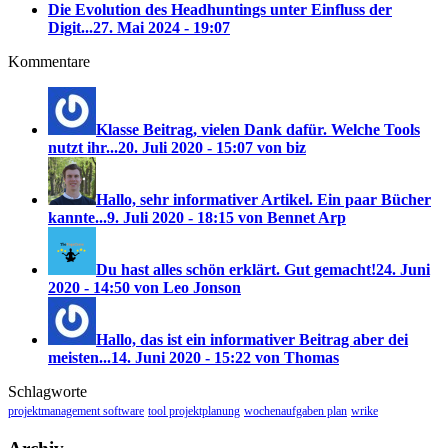
Die Evolution des Headhuntings unter Einfluss der
Digit...
27. Mai 2024 - 19:07
Kommentare
Klasse Beitrag, vielen Dank dafür. Welche Tools
nutzt ihr...
20. Juli 2020 - 15:07 von biz
Hallo, sehr informativer Artikel. Ein paar Bücher
kannte...
9. Juli 2020 - 18:15 von Bennet Arp
Du hast alles schön erklärt. Gut gemacht!
24. Juni
2020 - 14:50 von Leo Jonson
Hallo, das ist ein informativer Beitrag aber dei
meisten...
14. Juni 2020 - 15:22 von Thomas
Schlagworte
projektmanagement software
tool projektplanung
wochenaufgaben plan
wrike