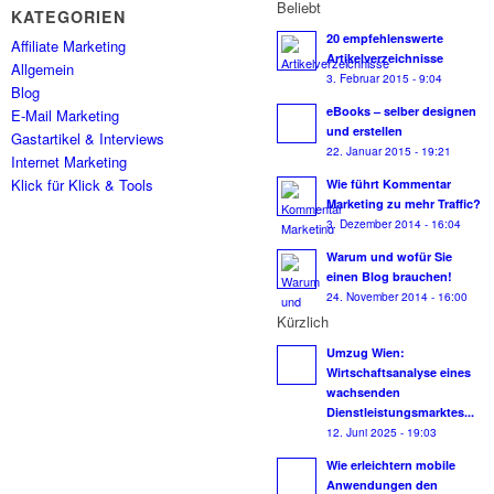
Beliebt
KATEGORIEN
20 empfehlenswerte
Affiliate Marketing
Artikelverzeichnisse
Allgemein
3. Februar 2015 - 9:04
Blog
eBooks – selber designen
E-Mail Marketing
und erstellen
Gastartikel & Interviews
22. Januar 2015 - 19:21
Internet Marketing
Klick für Klick & Tools
Wie führt Kommentar
Marketing zu mehr Traffic?
3. Dezember 2014 - 16:04
Warum und wofür Sie
einen Blog brauchen!
24. November 2014 - 16:00
Kürzlich
Umzug Wien:
Wirtschaftsanalyse eines
wachsenden
Dienstleistungsmarktes...
12. Juni 2025 - 19:03
Wie erleichtern mobile
Anwendungen den