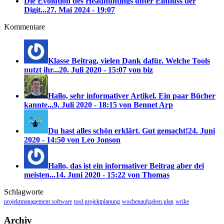
Die Evolution des Headhuntings unter Einfluss der
Digit...
27. Mai 2024 - 19:07
Kommentare
Klasse Beitrag, vielen Dank dafür. Welche Tools
nutzt ihr...
20. Juli 2020 - 15:07 von biz
Hallo, sehr informativer Artikel. Ein paar Bücher
kannte...
9. Juli 2020 - 18:15 von Bennet Arp
Du hast alles schön erklärt. Gut gemacht!
24. Juni
2020 - 14:50 von Leo Jonson
Hallo, das ist ein informativer Beitrag aber dei
meisten...
14. Juni 2020 - 15:22 von Thomas
Schlagworte
projektmanagement software
tool projektplanung
wochenaufgaben plan
wrike
Archiv