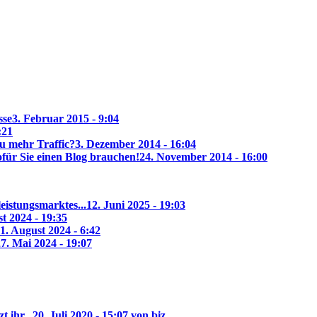
sse
3. Februar 2015 - 9:04
:21
u mehr Traffic?
3. Dezember 2014 - 16:04
ür Sie einen Blog brauchen!
24. November 2014 - 16:00
eistungsmarktes...
12. Juni 2025 - 19:03
t 2024 - 19:35
1. August 2024 - 6:42
7. Mai 2024 - 19:07
 ihr...
20. Juli 2020 - 15:07 von biz