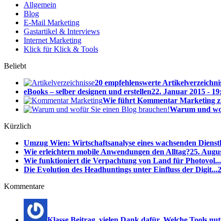
Allgemein
Blog
E-Mail Marketing
Gastartikel & Interviews
Internet Marketing
Klick für Klick & Tools
Beliebt
20 empfehlenswerte Artikelverzeichni
eBooks – selber designen und erstellen
22. Januar 2015 - 19
Wie führt Kommentar Marketing z
Warum und wof
Kürzlich
Umzug Wien: Wirtschaftsanalyse eines wachsenden Dienstl
Wie erleichtern mobile Anwendungen den Alltag?
25. Augus
Wie funktioniert die Verpachtung von Land für Photovol...
Die Evolution des Headhuntings unter Einfluss der Digit...
2
Kommentare
Klasse Beitrag, vielen Dank dafür. Welche Tools nutzt