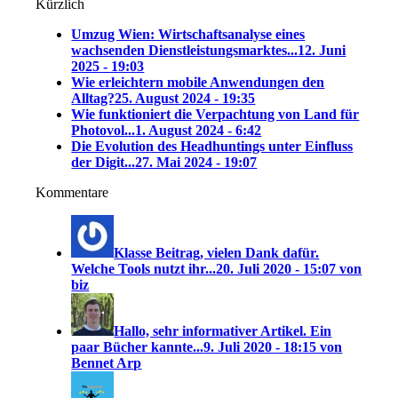
Kürzlich
Umzug Wien: Wirtschaftsanalyse eines
wachsenden Dienstleistungsmarktes...
12. Juni
2025 - 19:03
Wie erleichtern mobile Anwendungen den
Alltag?
25. August 2024 - 19:35
Wie funktioniert die Verpachtung von Land für
Photovol...
1. August 2024 - 6:42
Die Evolution des Headhuntings unter Einfluss
der Digit...
27. Mai 2024 - 19:07
Kommentare
Klasse Beitrag, vielen Dank dafür.
Welche Tools nutzt ihr...
20. Juli 2020 - 15:07 von
biz
Hallo, sehr informativer Artikel. Ein
paar Bücher kannte...
9. Juli 2020 - 18:15 von
Bennet Arp