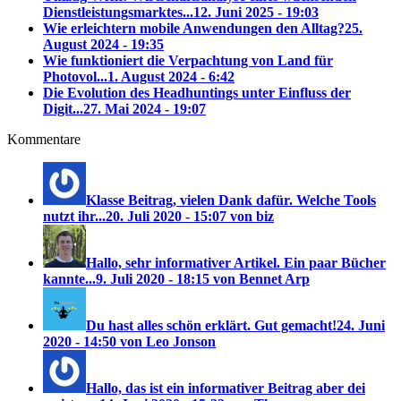
Dienstleistungsmarktes...
12. Juni 2025 - 19:03
Wie erleichtern mobile Anwendungen den Alltag?
25.
August 2024 - 19:35
Wie funktioniert die Verpachtung von Land für
Photovol...
1. August 2024 - 6:42
Die Evolution des Headhuntings unter Einfluss der
Digit...
27. Mai 2024 - 19:07
Kommentare
Klasse Beitrag, vielen Dank dafür. Welche Tools
nutzt ihr...
20. Juli 2020 - 15:07 von biz
Hallo, sehr informativer Artikel. Ein paar Bücher
kannte...
9. Juli 2020 - 18:15 von Bennet Arp
Du hast alles schön erklärt. Gut gemacht!
24. Juni
2020 - 14:50 von Leo Jonson
Hallo, das ist ein informativer Beitrag aber dei