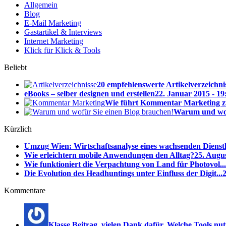
Allgemein
Blog
E-Mail Marketing
Gastartikel & Interviews
Internet Marketing
Klick für Klick & Tools
Beliebt
20 empfehlenswerte Artikelverzeichni
eBooks – selber designen und erstellen
22. Januar 2015 - 19
Wie führt Kommentar Marketing z
Warum und wof
Kürzlich
Umzug Wien: Wirtschaftsanalyse eines wachsenden Dienstl
Wie erleichtern mobile Anwendungen den Alltag?
25. Augus
Wie funktioniert die Verpachtung von Land für Photovol...
Die Evolution des Headhuntings unter Einfluss der Digit...
2
Kommentare
Klasse Beitrag, vielen Dank dafür. Welche Tools nutzt