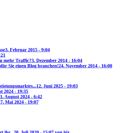
sse
3. Februar 2015 - 9:04
:21
u mehr Traffic?
3. Dezember 2014 - 16:04
ür Sie einen Blog brauchen!
24. November 2014 - 16:00
eistungsmarktes...
12. Juni 2025 - 19:03
t 2024 - 19:35
1. August 2024 - 6:42
7. Mai 2024 - 19:07
 ihr...
20. Juli 2020 - 15:07 von biz