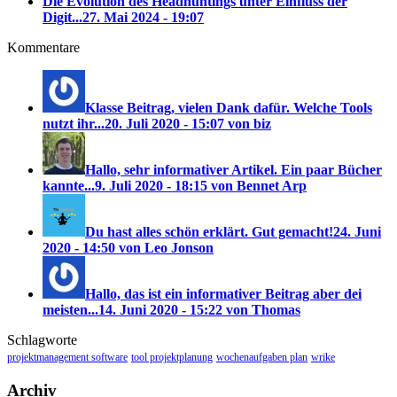
Die Evolution des Headhuntings unter Einfluss der
Digit...
27. Mai 2024 - 19:07
Kommentare
Klasse Beitrag, vielen Dank dafür. Welche Tools
nutzt ihr...
20. Juli 2020 - 15:07 von biz
Hallo, sehr informativer Artikel. Ein paar Bücher
kannte...
9. Juli 2020 - 18:15 von Bennet Arp
Du hast alles schön erklärt. Gut gemacht!
24. Juni
2020 - 14:50 von Leo Jonson
Hallo, das ist ein informativer Beitrag aber dei
meisten...
14. Juni 2020 - 15:22 von Thomas
Schlagworte
projektmanagement software
tool projektplanung
wochenaufgaben plan
wrike
Archiv